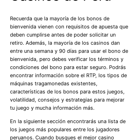
Recuerda que la mayoría de los bonos de
bienvenida vienen con requisitos de apuesta que
deben cumplirse antes de poder solicitar un
retiro. Además, la mayoría de los casinos dan
entre una semana y 90 días para usar el bono de
bienvenida, pero debes verificar los términos y
condiciones del bono para estar seguro. Podrás
encontrar información sobre el RTP, los tipos de
máquinas tragamonedas existentes,
características de los bonos para estos juegos,
volatilidad, consejos y estrategias para mejorar
tu juego y mucha información más.
En la siguiente sección encontrarás una lista de
los juegos más populares entre los jugadores
peruanos. Cuando busques el mejor casino