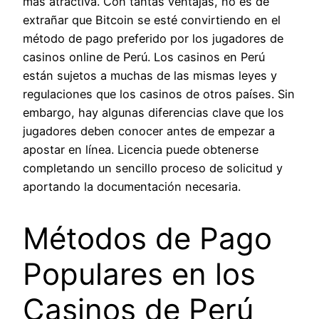
más atractiva. Con tantas ventajas, no es de
extrañar que Bitcoin se esté convirtiendo en el
método de pago preferido por los jugadores de
casinos online de Perú. Los casinos en Perú
están sujetos a muchas de las mismas leyes y
regulaciones que los casinos de otros países. Sin
embargo, hay algunas diferencias clave que los
jugadores deben conocer antes de empezar a
apostar en línea. Licencia puede obtenerse
completando un sencillo proceso de solicitud y
aportando la documentación necesaria.
Métodos de Pago
Populares en los
Casinos de Perú