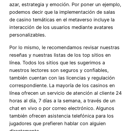
azar, estrategia y emoción. Por poner un ejemplo,
podemos decir que la implementación de salas
de casino temáticas en el metaverso incluye la
interacción de los usuarios mediante avatares
personalizables.
Por lo mismo, le recomendamos revisar nuestras
reseñas y nuestras listas de los top sitios en
línea. Todos los sitios que les sugerimos a
nuestros lectores son seguros y confiables,
también cuentan con las licencias y regulación
correspondiente. La mayoría de los casinos en
línea ofrecen un servicio de atención al cliente 24
horas al día, 7 días a la semana, a través de un
chat en vivo o por correo electrónico. Algunos
también ofrecen asistencia telefónica para los
jugadores que prefieren hablar con alguien
directamente.