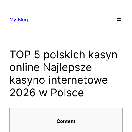
Skip
to
My Blog
content
TOP 5 polskich kasyn
online Najlepsze
kasyno internetowe
2026 w Polsce
Content