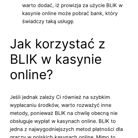
warto dodać, iż prowizja za użycie BLIK w
kasynie online może pobrać bank, który
świadczy taką usługę.
Jak korzystać z
BLIK w kasynie
online?
Jeśli jednak zależy Ci również na szybkim
wypłacaniu środków, warto rozważyć inne
metody, ponieważ BLIK na chwilę obecną nie
obsługuje wypłat w kasynach online. BLIK to
jedna z najwygodniejszych metod płatności dla
graczy w polskich kasynach online. Mimo to,