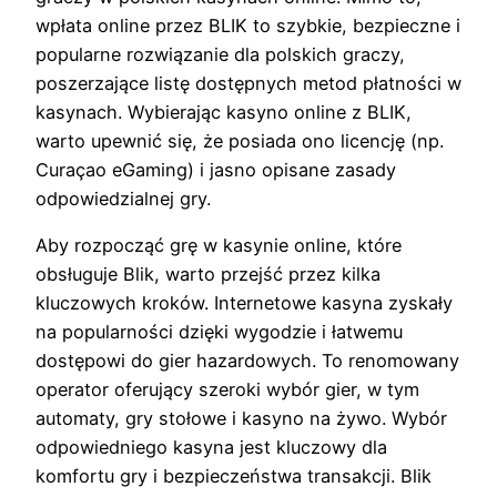
wpłata online przez BLIK to szybkie, bezpieczne i
popularne rozwiązanie dla polskich graczy,
poszerzające listę dostępnych metod płatności w
kasynach. Wybierając kasyno online z BLIK,
warto upewnić się, że posiada ono licencję (np.
Curaçao eGaming) i jasno opisane zasady
odpowiedzialnej gry.
Aby rozpocząć grę w kasynie online, które
obsługuje Blik, warto przejść przez kilka
kluczowych kroków. Internetowe kasyna zyskały
na popularności dzięki wygodzie i łatwemu
dostępowi do gier hazardowych. To renomowany
operator oferujący szeroki wybór gier, w tym
automaty, gry stołowe i kasyno na żywo. Wybór
odpowiedniego kasyna jest kluczowy dla
komfortu gry i bezpieczeństwa transakcji. Blik