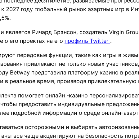
за последнее десятилетие, развиваемые прогрессо
a, к 2027 году глобальный рынок азартных игр в 
,5%.
и является Ричард Брэнсон, создатель Virgin Gr
 о его проектах на его
профиль Twitter
.
рируют передовые функции, такие как игры в жив
ования привлекают не только новых участников,
году Betway представила платформу казино в реа
 в реальное время, производя привлекательную 
еллекта помогает онлайн -казино персонализирова
 чтобы предоставить индивидуальные предложени
олее подробной информации о среде онлайн-азарт
таваться осторожными и выбирать авторизованны
аны все чаще акцентируют на безопасность потр