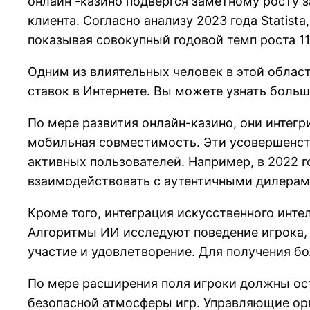
онлайн -казино подвергся заметному росту 
клиента. Согласно анализу 2023 года Statist
показывая совокупный годовой темп роста 11
Одним из влиятельных человек в этой област
ставок в Интернете. Вы можете узнать больше
По мере развития онлайн-казино, они интег
мобильная совместимость. Эти усовершенств
активных пользователей. Например, в 2022 
взаимодействовать с аутентичными дилерами
Кроме того, интеграция искусственного инт
Алгоритмы ИИ исследуют поведение игрока,
участие и удовлетворение. Для получения б
По мере расширения поля игроки должны ос
безопасной атмосферы игр. Управляющие орг