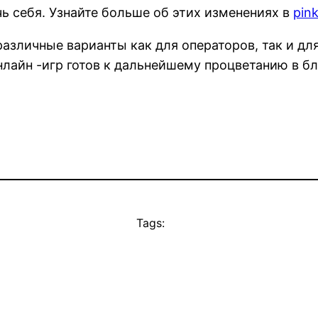
ь себя. Узнайте больше об этих изменениях в
pin
различные варианты как для операторов, так и дл
онлайн -игр готов к дальнейшему процветанию в б
Tags: