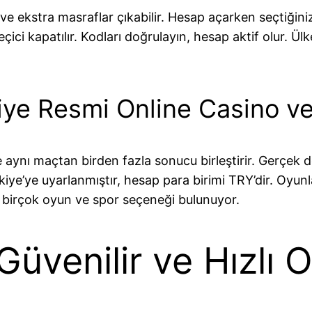
 ve ekstra masraflar çıkabilir. Hesap açarken seçtiğini
ici kapatılır. Kodları doğrulayın, hesap aktif olur. Ül
iye Resmi Online Casino ve
ve aynı maçtan birden fazla sonucu birleştirir. Gerçek
ye’ye uyarlanmıştır, hesap para birimi TRY’dir. Oyunla
e birçok oyun ve spor seçeneği bulunuyor.
Güvenilir ve Hızlı