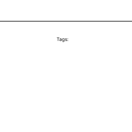
Tags: