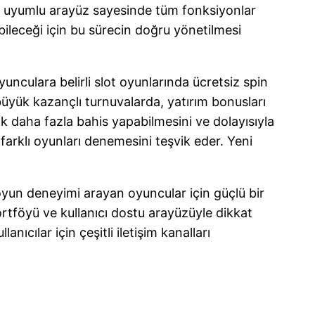
bil uyumlu arayüz sayesinde tüm fonksiyonlar
ebileceği için bu sürecin doğru yönetilmesi
yunculara belirli slot oyunlarında ücretsiz spin
 büyük kazançlı turnuvalarda, yatırım bonusları
ak daha fazla bahis yapabilmesini ve dolayısıyla
farklı oyunları denemesini teşvik eder. Yeni
e oyun deneyimi arayan oyuncular için güçlü bir
ortföyü ve kullanıcı dostu arayüzüyle dikkat
ıcılar için çeşitli iletişim kanalları