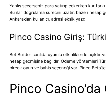
Yanlış seçerseniz para yatırıp çekerken kur farkı
Bunlar doğrulama sürecini uzatır, bazen hesap geç
Ankara’dan kullanıcı, adresi eksik yazdı
Pinco Casino Giriş: Türk
Bet Builder canlıda uyumlu etkinliklerde açıktır 
hesap geçmişine bağlıdır. Ödeme yöntemleri Türki
birçok oyun ve bahis seçeneği var. Pinco Bets’t
Pinco Casino’da 