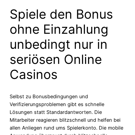
Spiele den Bonus
ohne Einzahlung
unbedingt nur in
seriösen Online
Casinos
Selbst zu Bonusbedingungen und
Verifizierungsproblemen gibt es schnelle
Lösungen statt Standardantworten. Die
Mitarbeiter reagieren blitzschnell und helfen bei
allen Anliegen rund ums Spielerkonto. Die mobile