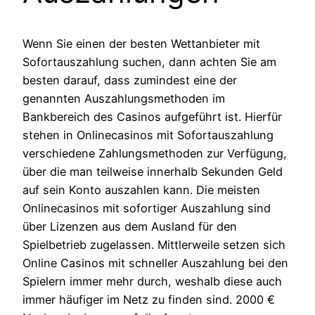
Wenn Sie einen der besten Wettanbieter mit
Sofortauszahlung suchen, dann achten Sie am
besten darauf, dass zumindest eine der
genannten Auszahlungsmethoden im
Bankbereich des Casinos aufgeführt ist. Hierfür
stehen in Onlinecasinos mit Sofortauszahlung
verschiedene Zahlungsmethoden zur Verfügung,
über die man teilweise innerhalb Sekunden Geld
auf sein Konto auszahlen kann. Die meisten
Onlinecasinos mit sofortiger Auszahlung sind
über Lizenzen aus dem Ausland für den
Spielbetrieb zugelassen. Mittlerweile setzen sich
Online Casinos mit schneller Auszahlung bei den
Spielern immer mehr durch, weshalb diese auch
immer häufiger im Netz zu finden sind. 2000 €