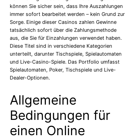
können Sie sicher sein, dass Ihre Auszahlungen
immer sofort bearbeitet werden – kein Grund zur
Sorge. Einige dieser Casinos zahlen Gewinne
tatsächlich sofort über die Zahlungsmethode
aus, die Sie für Einzahlungen verwendet haben.
Diese Titel sind in verschiedene Kategorien
unterteilt, darunter Tischspiele, Spielautomaten
und Live-Casino-Spiele. Das Portfolio umfasst
Spielautomaten, Poker, Tischspiele und Live-
Dealer-Optionen.
Allgemeine
Bedingungen für
einen Online