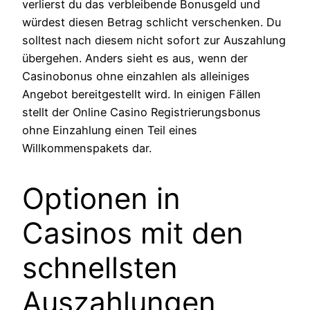
verlierst du das verbleibende Bonusgeld und
würdest diesen Betrag schlicht verschenken. Du
solltest nach diesem nicht sofort zur Auszahlung
übergehen. Anders sieht es aus, wenn der
Casinobonus ohne einzahlen als alleiniges
Angebot bereitgestellt wird. In einigen Fällen
stellt der Online Casino Registrierungsbonus
ohne Einzahlung einen Teil eines
Willkommenspakets dar.
Optionen in
Casinos mit den
schnellsten
Auszahlungen