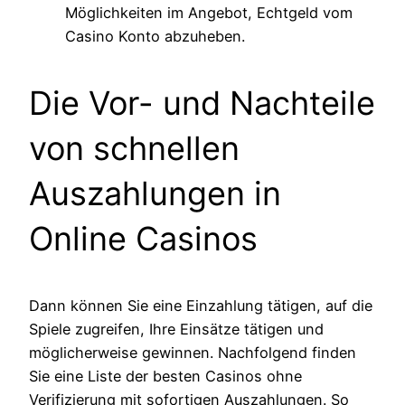
Möglichkeiten im Angebot, Echtgeld vom
Casino Konto abzuheben.
Die Vor- und Nachteile
von schnellen
Auszahlungen in
Online Casinos
Dann können Sie eine Einzahlung tätigen, auf die
Spiele zugreifen, Ihre Einsätze tätigen und
möglicherweise gewinnen. Nachfolgend finden
Sie eine Liste der besten Casinos ohne
Verifizierung mit sofortigen Auszahlungen. So