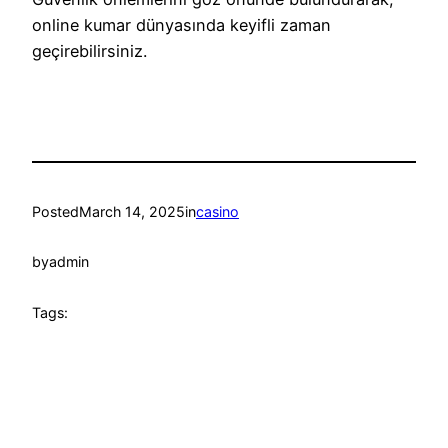
online kumar dünyasında keyifli zaman
geçirebilirsiniz.
Posted
March 14, 2025
in
casino
by
admin
Tags: