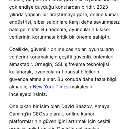
çok endişe duyduğu konulardan biridir. 2023
yılında yapılan bir araştırmaya göre, online kumar
endüstrisi, siber saldırılara karşı daha savunmasız
hale gelmiştir. Bu nedenle, oyuncuların kişisel
verilerinin korunması kritik bir öneme sahiptir.
Özellikle, güvenilir online casinolar, oyuncuların
verilerini korumak için çeşitli güvenlik önlemleri
almaktadır. Örneğin, SSL şifreleme teknolojisi
kullanarak, oyuncuların finansal bilgilerini
güvence altına alırlar. Bu konuda daha fazla bilgi
almak için
New York Times
makalesini
inceleyebilirsiniz.
Öne çıkan bir isim olan David Baazov, Amaya
Gaming’in CEO’su olarak, online kumar
platformlarının güvenliğini artırmak için çeşitli
projeler geliştirmiştir. David’in çalışmaları