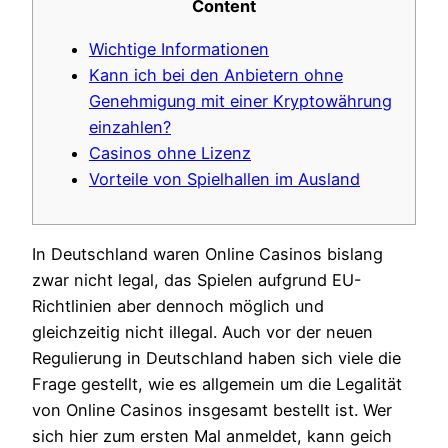
Content
Wichtige Informationen
Kann ich bei den Anbietern ohne
Genehmigung mit einer Kryptowährung
einzahlen?
Casinos ohne Lizenz
Vorteile von Spielhallen im Ausland
In Deutschland waren Online Casinos bislang
zwar nicht legal, das Spielen aufgrund EU-
Richtlinien aber dennoch möglich und
gleichzeitig nicht illegal. Auch vor der neuen
Regulierung in Deutschland haben sich viele die
Frage gestellt, wie es allgemein um die Legalität
von Online Casinos insgesamt bestellt ist. Wer
sich hier zum ersten Mal anmeldet, kann geich