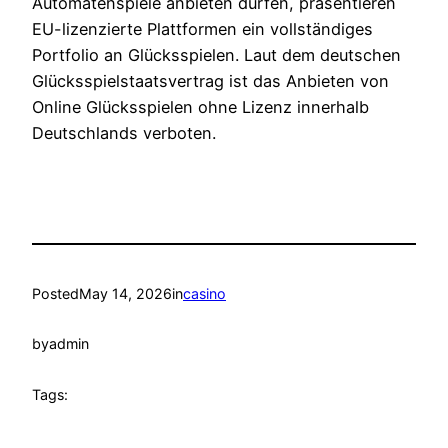
Automatenspiele anbieten dürfen, präsentieren
EU-lizenzierte Plattformen ein vollständiges
Portfolio an Glücksspielen. Laut dem deutschen
Glücksspielstaatsvertrag ist das Anbieten von
Online Glücksspielen ohne Lizenz innerhalb
Deutschlands verboten.
Posted
May 14, 2026
in
casino
by
admin
Tags: