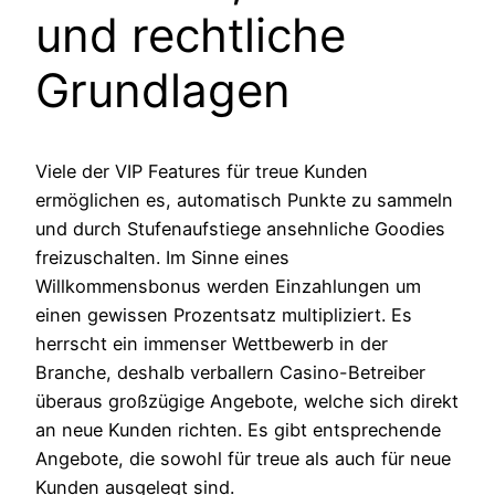
und rechtliche
Grundlagen
Viele der VIP Features für treue Kunden
ermöglichen es, automatisch Punkte zu sammeln
und durch Stufenaufstiege ansehnliche Goodies
freizuschalten. Im Sinne eines
Willkommensbonus werden Einzahlungen um
einen gewissen Prozentsatz multipliziert. Es
herrscht ein immenser Wettbewerb in der
Branche, deshalb verballern Casino-Betreiber
überaus großzügige Angebote, welche sich direkt
an neue Kunden richten. Es gibt entsprechende
Angebote, die sowohl für treue als auch für neue
Kunden ausgelegt sind.