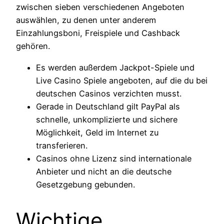
zwischen sieben verschiedenen Angeboten
auswählen, zu denen unter anderem
Einzahlungsboni, Freispiele und Cashback
gehören.
Es werden außerdem Jackpot-Spiele und
Live Casino Spiele angeboten, auf die du bei
deutschen Casinos verzichten musst.
Gerade in Deutschland gilt PayPal als
schnelle, unkomplizierte und sichere
Möglichkeit, Geld im Internet zu
transferieren.
Casinos ohne Lizenz sind internationale
Anbieter und nicht an die deutsche
Gesetzgebung gebunden.
Wichtige