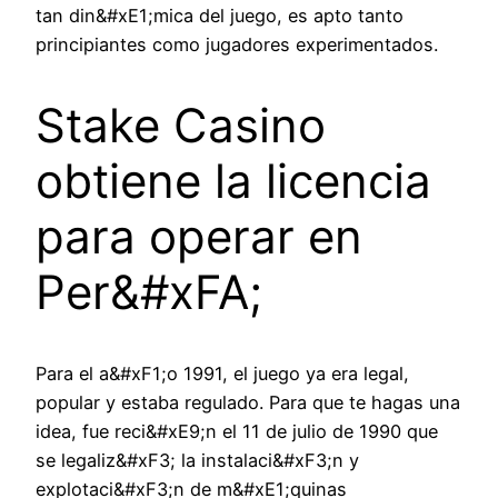
tan din&#xE1;mica del juego, es apto tanto
principiantes como jugadores experimentados.
Stake Casino
obtiene la licencia
para operar en
Per&#xFA;
Para el a&#xF1;o 1991, el juego ya era legal,
popular y estaba regulado. Para que te hagas una
idea, fue reci&#xE9;n el 11 de julio de 1990 que
se legaliz&#xF3; la instalaci&#xF3;n y
explotaci&#xF3;n de m&#xE1;quinas