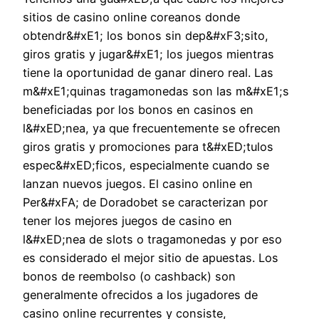
sitios de casino online coreanos donde
obtendr&#xE1; los bonos sin dep&#xF3;sito,
giros gratis y jugar&#xE1; los juegos mientras
tiene la oportunidad de ganar dinero real. Las
m&#xE1;quinas tragamonedas son las m&#xE1;s
beneficiadas por los bonos en casinos en
l&#xED;nea, ya que frecuentemente se ofrecen
giros gratis y promociones para t&#xED;tulos
espec&#xED;ficos, especialmente cuando se
lanzan nuevos juegos. El casino online en
Per&#xFA; de Doradobet se caracterizan por
tener los mejores juegos de casino en
l&#xED;nea de slots o tragamonedas y por eso
es considerado el mejor sitio de apuestas. Los
bonos de reembolso (o cashback) son
generalmente ofrecidos a los jugadores de
casino online recurrentes y consiste,