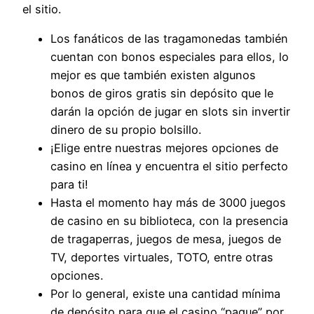
el sitio.
Los fanáticos de las tragamonedas también
cuentan con bonos especiales para ellos, lo
mejor es que también existen algunos
bonos de giros gratis sin depósito que le
darán la opción de jugar en slots sin invertir
dinero de su propio bolsillo.
¡Elige entre nuestras mejores opciones de
casino en línea y encuentra el sitio perfecto
para ti!
Hasta el momento hay más de 3000 juegos
de casino en su biblioteca, con la presencia
de tragaperras, juegos de mesa, juegos de
TV, deportes virtuales, TOTO, entre otras
opciones.
Por lo general, existe una cantidad mínima
de depósito para que el casino “pague” por