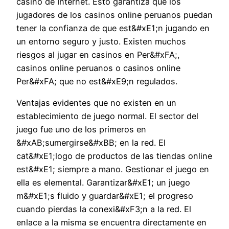
casino de Internet. Esto garantiza que los
jugadores de los casinos online peruanos puedan
tener la confianza de que est&#xE1;n jugando en
un entorno seguro y justo. Existen muchos
riesgos al jugar en casinos en Per&#xFA;,
casinos online peruanos o casinos online
Per&#xFA; que no est&#xE9;n regulados.
Ventajas evidentes que no existen en un
establecimiento de juego normal. El sector del
juego fue uno de los primeros en
&#xAB;sumergirse&#xBB; en la red. El
cat&#xE1;logo de productos de las tiendas online
est&#xE1; siempre a mano. Gestionar el juego en
ella es elemental. Garantizar&#xE1; un juego
m&#xE1;s fluido y guardar&#xE1; el progreso
cuando pierdas la conexi&#xF3;n a la red. El
enlace a la misma se encuentra directamente en