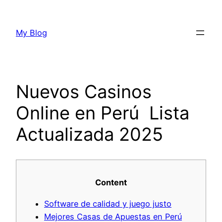
Skip
to
My Blog
content
Nuevos Casinos
Online en Perú ️ Lista
Actualizada 2025
Content
Software de calidad y juego justo
Mejores Casas de Apuestas en Perú