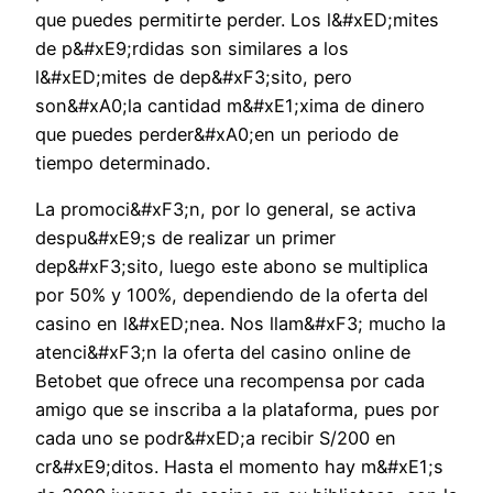
que puedes permitirte perder. Los l&#xED;mites
de p&#xE9;rdidas son similares a los
l&#xED;mites de dep&#xF3;sito, pero
son&#xA0;la cantidad m&#xE1;xima de dinero
que puedes perder&#xA0;en un periodo de
tiempo determinado.
La promoci&#xF3;n, por lo general, se activa
despu&#xE9;s de realizar un primer
dep&#xF3;sito, luego este abono se multiplica
por 50% y 100%, dependiendo de la oferta del
casino en l&#xED;nea. Nos llam&#xF3; mucho la
atenci&#xF3;n la oferta del casino online de
Betobet que ofrece una recompensa por cada
amigo que se inscriba a la plataforma, pues por
cada uno se podr&#xED;a recibir S/200 en
cr&#xE9;ditos. Hasta el momento hay m&#xE1;s