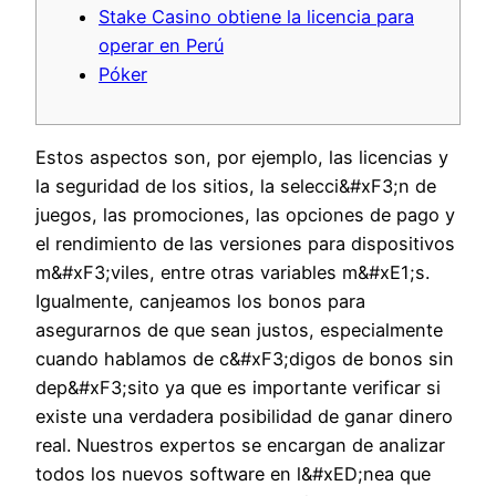
Stake Casino obtiene la licencia para
operar en Perú
Póker
Estos aspectos son, por ejemplo, las licencias y
la seguridad de los sitios, la selecci&#xF3;n de
juegos, las promociones, las opciones de pago y
el rendimiento de las versiones para dispositivos
m&#xF3;viles, entre otras variables m&#xE1;s.
Igualmente, canjeamos los bonos para
asegurarnos de que sean justos, especialmente
cuando hablamos de c&#xF3;digos de bonos sin
dep&#xF3;sito ya que es importante verificar si
existe una verdadera posibilidad de ganar dinero
real. Nuestros expertos se encargan de analizar
todos los nuevos software en l&#xED;nea que