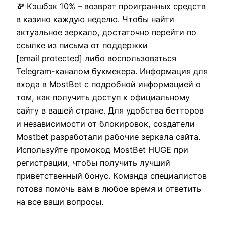
💸 Кэшбэк 10% – возврат проигранных средств
в казино каждую неделю. Чтобы найти
актуальное зеркало, достаточно перейти по
ссылке из письма от поддержки
[email protected] либо воспользоваться
Telegram-каналом букмекера. Информация для
входа в MostBet с подробной информацией о
том, как получить доступ к официальному
сайту в вашей стране. Для удобства бетторов
и независимости от блокировок, создатели
Mostbet разработали рабочие зеркала сайта.
Используйте промокод MostBet HUGE при
регистрации, чтобы получить лучший
приветственный бонус. Команда специалистов
готова помочь вам в любое время и ответить
на все ваши вопросы.