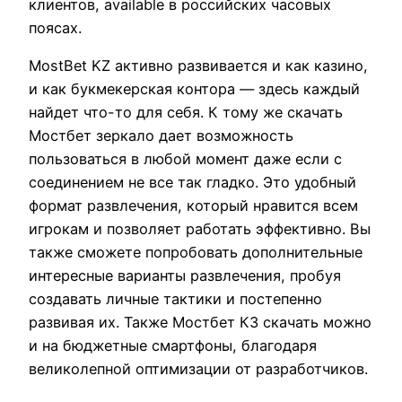
клиентов, available в российских часовых
поясах.
MostBet KZ активно развивается и как казино,
и как букмекерская контора — здесь каждый
найдет что-то для себя. К тому же скачать
Мостбет зеркало дает возможность
пользоваться в любой момент даже если с
соединением не все так гладко. Это удобный
формат развлечения, который нравится всем
игрокам и позволяет работать эффективно. Вы
также сможете попробовать дополнительные
интересные варианты развлечения, пробуя
создавать личные тактики и постепенно
развивая их. Также Мостбет КЗ скачать можно
и на бюджетные смартфоны, благодаря
великолепной оптимизации от разработчиков.