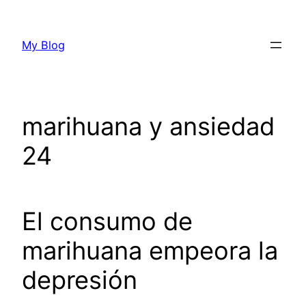
Skip
to
My Blog
content
marihuana y ansiedad
24
El consumo de
marihuana empeora la
depresión