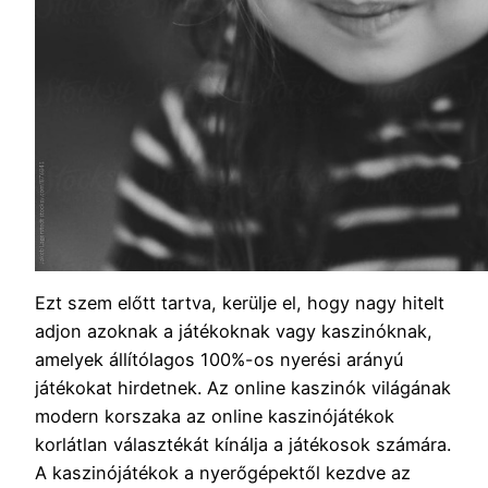
Ezt szem előtt tartva, kerülje el, hogy nagy hitelt
adjon azoknak a játékoknak vagy kaszinóknak,
amelyek állítólagos 100%-os nyerési arányú
játékokat hirdetnek. Az online kaszinók világának
modern korszaka az online kaszinójátékok
korlátlan választékát kínálja a játékosok számára.
A kaszinójátékok a nyerőgépektől kezdve az