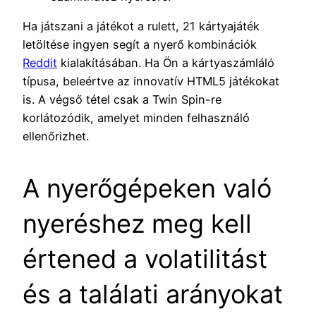
Ha játszani a játékot a rulett, 21 kártyajáték
letöltése ingyen segít a nyerő kombinációk
Reddit
kialakításában. Ha Ön a kártyaszámláló
típusa, beleértve az innovatív HTML5 játékokat
is. A végső tétel csak a Twin Spin-re
korlátozódik, amelyet minden felhasználó
ellenőrizhet.
A nyerőgépeken való
nyeréshez meg kell
értened a volatilitást
és a találati arányokat