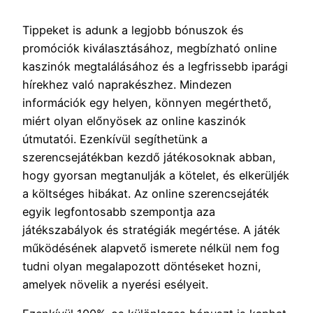
Tippeket is adunk a legjobb bónuszok és
promóciók kiválasztásához, megbízható online
kaszinók megtalálásához és a legfrissebb iparági
hírekhez való naprakészhez. Mindezen
információk egy helyen, könnyen megérthető,
miért olyan előnyösek az online kaszinók
útmutatói. Ezenkívül segíthetünk a
szerencsejátékban kezdő játékosoknak abban,
hogy gyorsan megtanulják a kötelet, és elkerüljék
a költséges hibákat. Az online szerencsejáték
egyik legfontosabb szempontja aza
játékszabályok és stratégiák megértése. A játék
működésének alapvető ismerete nélkül nem fog
tudni olyan megalapozott döntéseket hozni,
amelyek növelik a nyerési esélyeit.