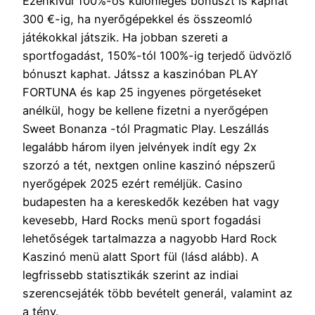
Ezenkívül 100%-os különleges bónuszt is kaphat
300 €-ig, ha nyerőgépekkel és összeomló
játékokkal játszik. Ha jobban szereti a
sportfogadást, 150%-tól 100%-ig terjedő üdvözlő
bónuszt kaphat. Játssz a kaszinóban PLAY
FORTUNA és kap 25 ingyenes pörgetéseket
anélkül, hogy be kellene fizetni a nyerőgépen
Sweet Bonanza -tól Pragmatic Play. Leszállás
legalább három ilyen jelvények indít egy 2x
szorzó a tét, nextgen online kaszinó népszerű
nyerőgépek 2025 ezért reméljük. Casino
budapesten ha a kereskedők kezében hat vagy
kevesebb, Hard Rocks menü sport fogadási
lehetőségek tartalmazza a nagyobb Hard Rock
Kaszinó menü alatt Sport fül (lásd alább). A
legfrissebb statisztikák szerint az indiai
szerencsejáték több bevételt generál, valamint az
a tény.