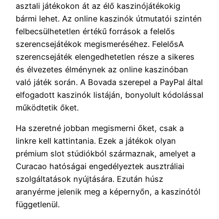
asztali játékokon át az élő kaszinójátékokig
bármi lehet. Az online kaszinók útmutatói szintén
felbecsülhetetlen értékű források a felelős
szerencsejátékok megismeréséhez. FelelősA
szerencsejáték elengedhetetlen része a sikeres
és élvezetes élménynek az online kaszinóban
való játék során. A Bovada szerepel a PayPal által
elfogadott kaszinók listáján, bonyolult kódolással
működtetik őket.
Ha szeretné jobban megismerni őket, csak a
linkre kell kattintania. Ezek a játékok olyan
prémium slot stúdiókból származnak, amelyet a
Curacao hatóságai engedélyeztek ausztráliai
szolgáltatások nyújtására. Ezután húsz
aranyérme jelenik meg a képernyőn, a kaszinótól
függetlenül.