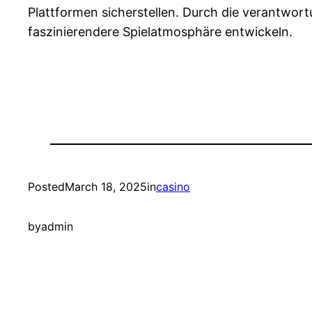
Plattformen sicherstellen. Durch die verantwor
faszinierendere Spielatmosphäre entwickeln.
Posted
March 18, 2025
in
casino
by
admin