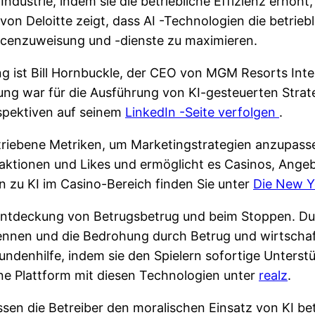
-Industrie, indem sie die betriebliche Effizienz erhö
von Deloitte zeigt, dass AI -Technologien die betrieb
rcenzuweisung und -dienste zu maximieren.
 ist Bill Hornbuckle, der CEO von MGM Resorts Interna
sung war für die Ausführung von KI-gesteuerten Stra
spektiven auf seinem
LinkedIn -Seite verfolgen
.
getriebene Metriken, um Marketingstrategien anzupas
eraktionen und Likes und ermöglicht es Casinos, Ang
n zu KI im Casino-Bereich finden Sie unter
Die New Y
er Entdeckung von Betrugsbetrug und beim Stoppen. D
kennen und die Bedrohung durch Betrug und wirtschaft
ndenhilfe, indem sie den Spielern sofortige Unterstüt
ne Plattform mit diesen Technologien unter
realz
.
ssen die Betreiber den moralischen Einsatz von KI be