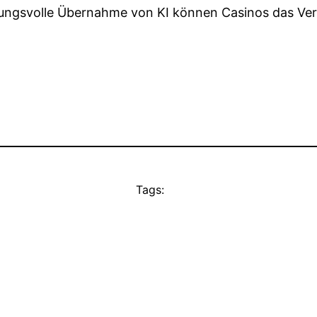
tungsvolle Übernahme von KI können Casinos das Vert
Tags: