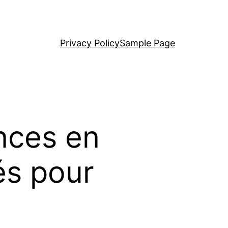
Privacy Policy
Sample Page
nces en
és pour