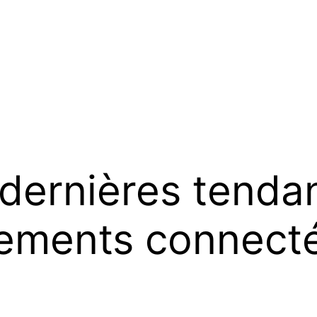
 dernières tenda
tements connect