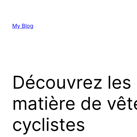
Skip
to
content
My Blog
Découvrez les
matière de vê
cyclistes