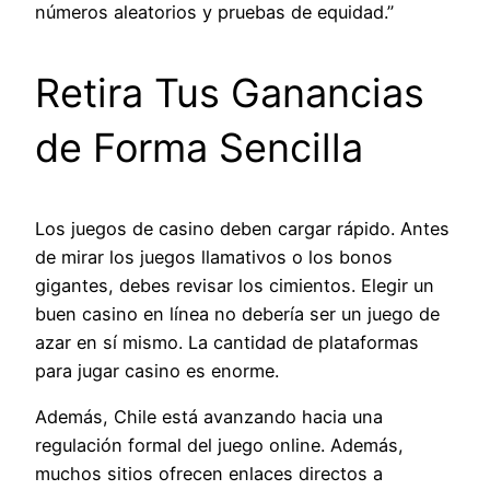
números aleatorios y pruebas de equidad.”
Retira Tus Ganancias
de Forma Sencilla
Los juegos de casino deben cargar rápido. Antes
de mirar los juegos llamativos o los bonos
gigantes, debes revisar los cimientos. Elegir un
buen casino en línea no debería ser un juego de
azar en sí mismo. La cantidad de plataformas
para jugar casino es enorme.
Además, Chile está avanzando hacia una
regulación formal del juego online. Además,
muchos sitios ofrecen enlaces directos a