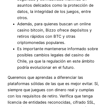
asuntos delicados como la protección de
datos, la integridad de los juegos, entre
otros.
Además, para quienes buscan un online
casino bitcoin, Bizzo ofrece depósitos y
retiros rápidos con BTC y otras
criptomonedas populares.
Es importante mantenerse informado sobre
posibles cambios legales del casino de
Chile, ya que la regulación en este ámbito
podría evolucionar en el futuro.
Queremos que aprendas a diferenciar las
plataformas sólidas de las que es mejor evitar. Sí,
siempre que juegues con dinero real y cumplas
con los requisitos de retiro. Verifica que tenga
licencia de entidades reconocidas, cifrado SSL,