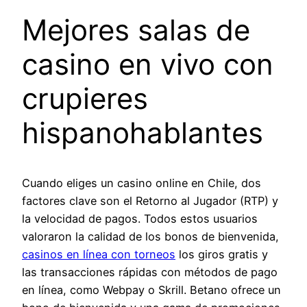
Mejores salas de
casino en vivo con
crupieres
hispanohablantes
Cuando eliges un casino online en Chile, dos
factores clave son el Retorno al Jugador (RTP) y
la velocidad de pagos. Todos estos usuarios
valoraron la calidad de los bonos de bienvenida,
casinos en línea con torneos
los giros gratis y
las transacciones rápidas con métodos de pago
en línea, como Webpay o Skrill. Betano ofrece un