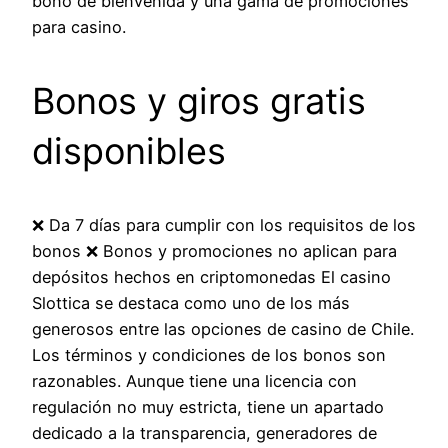
bono de bienvenida y una gama de promociones
para casino.
Bonos y giros gratis
disponibles
❌ Da 7 días para cumplir con los requisitos de los
bonos ❌ Bonos y promociones no aplican para
depósitos hechos en criptomonedas El casino
Slottica se destaca como uno de los más
generosos entre las opciones de casino de Chile.
Los términos y condiciones de los bonos son
razonables. Aunque tiene una licencia con
regulación no muy estricta, tiene un apartado
dedicado a la transparencia, generadores de