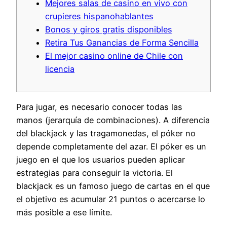
Mejores salas de casino en vivo con
crupieres hispanohablantes
Bonos y giros gratis disponibles
Retira Tus Ganancias de Forma Sencilla
El mejor casino online de Chile con
licencia
Para jugar, es necesario conocer todas las
manos (jerarquía de combinaciones). A diferencia
del blackjack y las tragamonedas, el póker no
depende completamente del azar. El póker es un
juego en el que los usuarios pueden aplicar
estrategias para conseguir la victoria. El
blackjack es un famoso juego de cartas en el que
el objetivo es acumular 21 puntos o acercarse lo
más posible a ese límite.