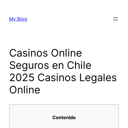
Skip
to
My Blog
content
Casinos Online
Seguros en Chile
2025 Casinos Legales
Online
Contenido