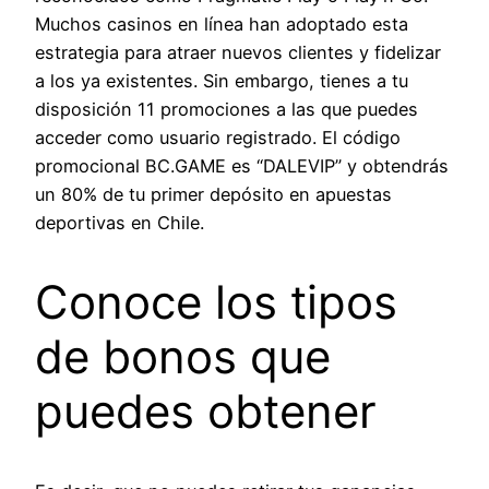
Muchos casinos en línea han adoptado esta
estrategia para atraer nuevos clientes y fidelizar
a los ya existentes. Sin embargo, tienes a tu
disposición 11 promociones a las que puedes
acceder como usuario registrado. El código
promocional BC.GAME es “DALEVIP” y obtendrás
un 80% de tu primer depósito en apuestas
deportivas en Chile.
Conoce los tipos
de bonos que
puedes obtener