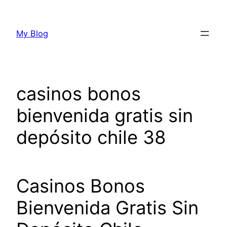
Skip
to
My Blog
content
casinos bonos
bienvenida gratis sin
depósito chile 38
Casinos Bonos
Bienvenida Gratis Sin