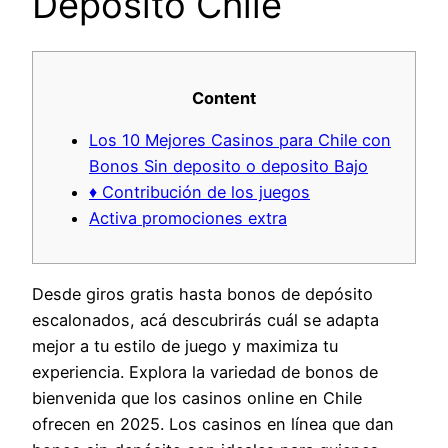
Depósito Chile
Content
Los 10 Mejores Casinos para Chile con
Bonos Sin deposito o deposito Bajo
♦️ Contribución de los juegos
Activa promociones extra
Desde giros gratis hasta bonos de depósito
escalonados, acá descubrirás cuál se adapta
mejor a tu estilo de juego y maximiza tu
experiencia. Explora la variedad de bonos de
bienvenida que los casinos online en Chile
ofrecen en 2025. Los casinos en línea que dan