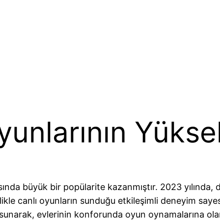
unlarının Yüksel
rasında büyük bir popülarite kazanmıştır. 2023 yılında
likle canlı oyunların sunduğu etkileşimli deneyim saye
 sunarak, evlerinin konforunda oyun oynamalarına ola