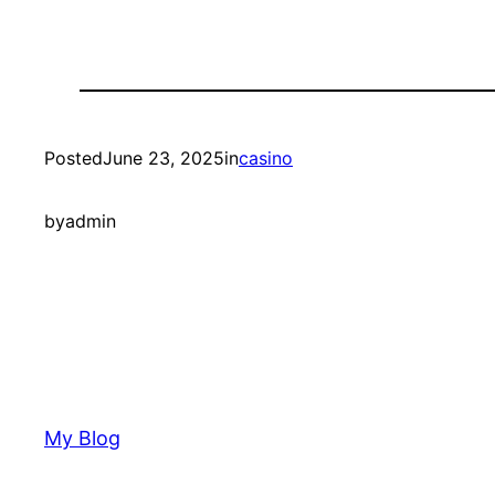
Posted
June 23, 2025
in
casino
by
admin
My Blog