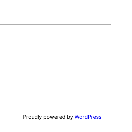
Proudly powered by
WordPress