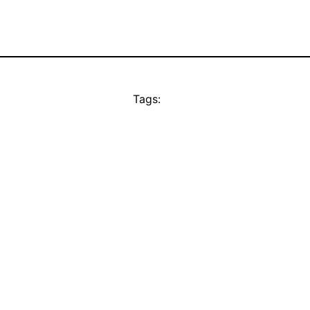
Tags: