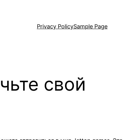
Privacy Policy
Sample Page
чьте свой