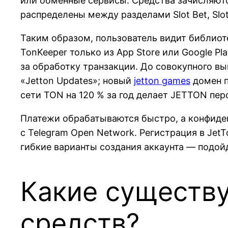
или обменные сервисы. Средства зачисляютс
распределены между разделами Slot Bet, Slot W
Таким образом, пользователь видит библиот
TonKeeper только из App Store или Google Pl
за обработку транзакции. До совокупного в
«Jetton Updates»; новый
jetton games
домен п
сети TON на 120 % за год делает JETTON пе
Платежи обрабатываются быстро, а конфиден
с Telegram Open Network. Регистрация в Jet
гибкие варианты создания аккаунта — подой
Какие существу
средств?