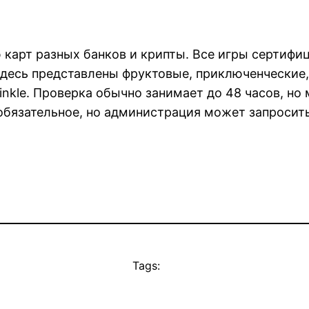
 карт разных банков и крипты. Все игры сертифи
Здесь представлены фруктовые, приключенческие
rinkle. Проверка обычно занимает до 48 часов, н
обязательное, но администрация может запросить
Tags: