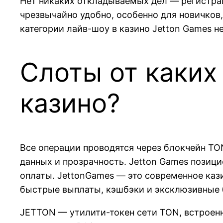
Нет никаких откладываемых дел — регистрац
чрезвычайно удобно, особенно для новичков
категории лайв-шоу в казино Jetton Games не
Слоты от каких
казино?
Все операции проводятся через блокчейн TO
данных и прозрачность. Jetton Games позиц
оплаты. JettonGames — это современное каз
быстрые выплаты, кэшбэки и эксклюзивные 
JETTON — утилити-токен сети TON, встроенн