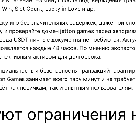
я в течение 1–3 минут после подтверждения тран
in, Slot Count, Lucky in Love и др.
еку игр без значительных задержек, даже при сл
ay и проверяйте домен jetton.games перед автори
ывода USDT личные документы не требуются. Акт
оявляется каждые 48 часов. По мнению экспертов 
рспективным активом для долгосрока.
циальность и безопасность транзакций гарантир
Ton Games занимает всего пару минут и не требу
дёт как новичкам, так и опытным пользователям.
ют ограничения 