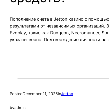
Пополнение счета в Jetton казино с помощью
результатами от независимых организаций. 
Evoplay, такие как Dungeon, Necromancer, Sp
указаны верно. Подтверждение личности не 
Posted
December 11, 2025
in
Jetton
by
admin