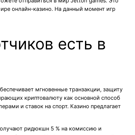
ожете отправиться в мир Jetton games. Это
ире онлайн-казино. На данный момент игр
тчиков есть в
обеспечивает мгновенные транзакции, защиту
бирающих криптовалюту как основной способ
ерами и ставок на спорт. Казино предлагает
получают ридюкшн 5 % на комиссию и