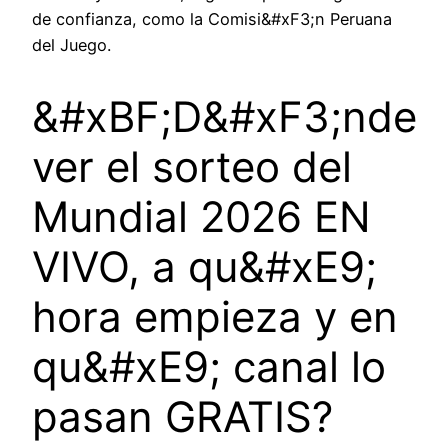
de confianza, como la Comisi&#xF3;n Peruana
del Juego.
&#xBF;D&#xF3;nde
ver el sorteo del
Mundial 2026 EN
VIVO, a qu&#xE9;
hora empieza y en
qu&#xE9; canal lo
pasan GRATIS?