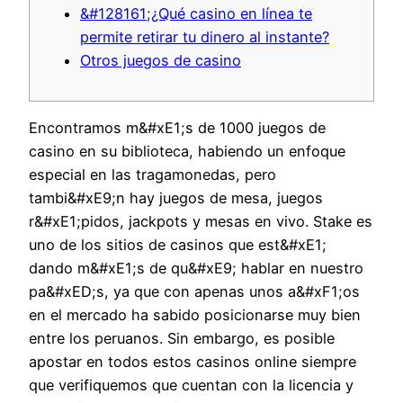
&#128161;¿Qué casino en línea te
permite retirar tu dinero al instante?
Otros juegos de casino
Encontramos m&#xE1;s de 1000 juegos de
casino en su biblioteca, habiendo un enfoque
especial en las tragamonedas, pero
tambi&#xE9;n hay juegos de mesa, juegos
r&#xE1;pidos, jackpots y mesas en vivo. Stake es
uno de los sitios de casinos que est&#xE1;
dando m&#xE1;s de qu&#xE9; hablar en nuestro
pa&#xED;s, ya que con apenas unos a&#xF1;os
en el mercado ha sabido posicionarse muy bien
entre los peruanos. Sin embargo, es posible
apostar en todos estos casinos online siempre
que verifiquemos que cuentan con la licencia y